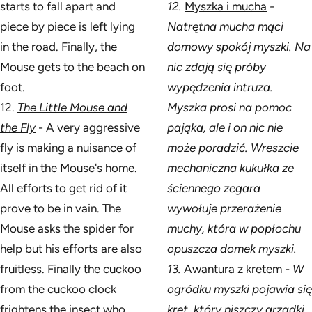
starts to fall apart and
12.
Myszka i mucha
-
piece by piece is left lying
Natrętna mucha mąci
in the road. Finally, the
domowy spokój myszki. Na
Mouse gets to the beach on
nic zdają się próby
foot.
wypędzenia intruza.
12.
The Little Mouse and
Myszka prosi na pomoc
the Fly
- A very aggressive
pająka, ale i on nic nie
fly is making a nuisance of
może poradzić. Wreszcie
itself in the Mouse's home.
mechaniczna kukułka ze
All efforts to get rid of it
ściennego zegara
prove to be in vain. The
wywołuje przerażenie
Mouse asks the spider for
muchy, która w popłochu
help but his efforts are also
opuszcza domek myszki.
fruitless. Finally the cuckoo
13.
Awantura z kretem
- W
from the cuckoo clock
ogródku myszki pojawia się
frightens the insect who
kret, który niszczy grządki.