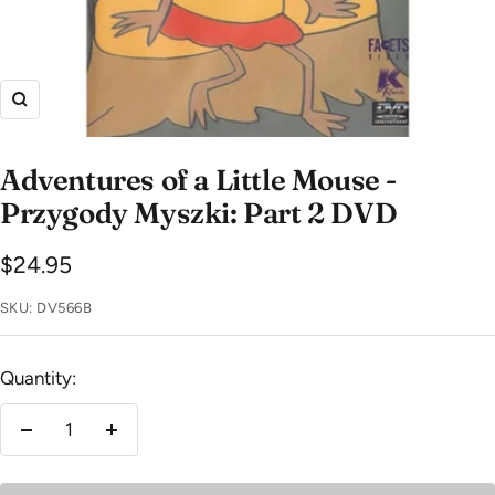
Zoom
Adventures of a Little Mouse -
Przygody Myszki: Part 2 DVD
Sale
$24.95
price
SKU:
DV566B
Quantity:
Decrease
Increase
quantity
quantity