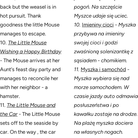
back but the weasel is in
pogoń. Na szczęście
hot pursuit. Thank
Myszce udaje się uciec.
goodness the little Mouse
10.
Imieniny cioci
- Myszka
manages to escape.
przybywa na imieniny
10.
The Little Mouse
swojej cioci i godzi
Wishing a Happy Birthday
zwaśnioną solenizantkę z
- The Mouse arrives at her
sąsiadem - chomikiem.
Aunt's feast day party and
11.
Myszka i samochód
-
manages to reconcile her
Myszka wybiera się nad
with her neighbor - a
morze samochodem. W
hamster.
czasie jazdy auto odmawia
11.
The Little Mouse and
posłuszeństwa i po
the Car
- The Little Mouse
kawałku zostaje na drodze.
sets off to the seaside by
Na plażę myszka dociera
car. On the way , the car
na własnych nogach.