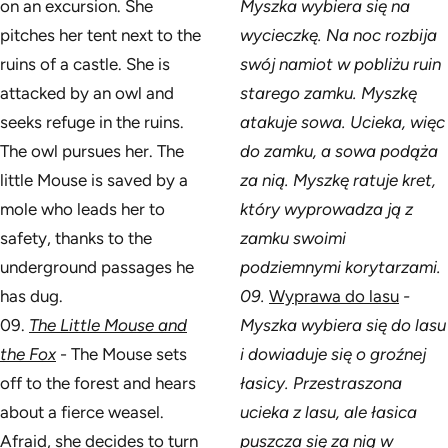
on an excursion. She
Myszka wybiera się na
pitches her tent next to the
wycieczkę. Na noc rozbija
ruins of a castle. She is
swój namiot w pobliżu ruin
attacked by an owl and
starego zamku. Myszkę
seeks refuge in the ruins.
atakuje sowa. Ucieka, więc
The owl pursues her. The
do zamku, a sowa podąża
little Mouse is saved by a
za nią. Myszkę ratuje kret,
mole who leads her to
który wyprowadza ją z
safety, thanks to the
zamku swoimi
underground passages he
podziemnymi korytarzami.
has dug.
09.
Wyprawa do lasu
-
09.
The Little Mouse and
Myszka wybiera się do lasu
the Fox
- The Mouse sets
i dowiaduje się o groźnej
off to the forest and hears
łasicy. Przestraszona
about a fierce weasel.
ucieka z lasu, ale łasica
Afraid, she decides to turn
puszcza się za nią w